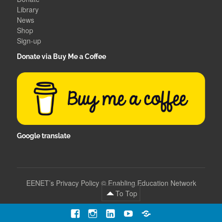
Library
News
Shop
Sign-up
Donate via Buy Me a Coffee
Google translate
EENET’s Privacy Policy
©
Enabling Education Network
To Top
Facebook
Instagram
LinkedIn
YouTube
Contact