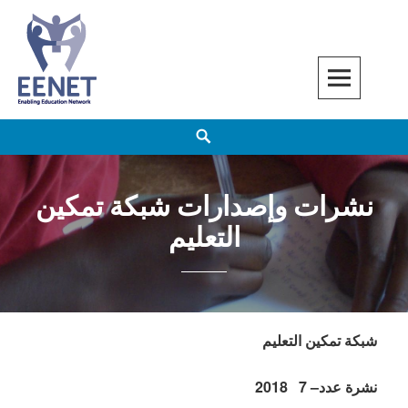
Skip
to
content
EENET
ENABLING EDUCATION NETWORK
Search
نشرات وإصدارات شبكة تمكين
التعليم
شبكة تمكين التعليم
نشرة عدد
– 7
2018