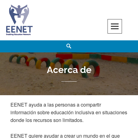
Skip
to
content
EENET
ENABLING EDUCATION NETWORK
Search
Acerca de
EENET ayuda a las personas a compartir
información sobre educación inclusiva en situaciones
donde los recursos son limitados.
EENET quiere ayudar a crear un mundo en el que