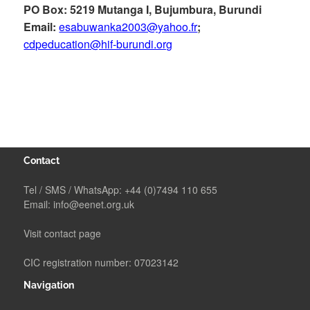
PO Box: 5219 Mutanga I, Bujumbura, Burundi
Email:
esabuwanka2003@yahoo.fr
;
cdpeducation@hif-burundi.org
Contact
Tel / SMS / WhatsApp:
+44 (0)7494 110 655
Email:
info@eenet.org.uk
Visit contact page
CIC registration number: 07023142
Navigation