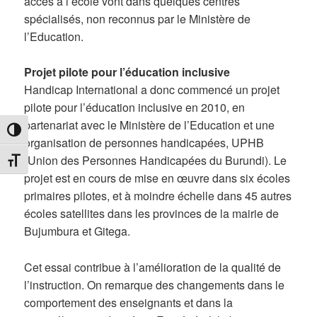
accès à l’école vont dans quelques centres
spécialisés, non reconnus par le Ministère de
l’Education.
Projet pilote pour l’éducation inclusive
Handicap International a donc commencé un projet
pilote pour l’éducation inclusive en 2010, en
partenariat avec le Ministère de l’Education et une
TOGGLE HIGH CONTRAST
organisation de personnes handicapées, UPHB
(Union des Personnes Handicapées du Burundi). Le
TOGGLE FONT SIZE
projet est en cours de mise en œuvre dans six écoles
primaires pilotes, et à moindre échelle dans 45 autres
écoles satellites dans les provinces de la mairie de
Bujumbura et Gitega.
Cet essai contribue à l’amélioration de la qualité de
l’instruction. On remarque des changements dans le
comportement des enseignants et dans la