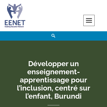
Skip
to
content
EENET
ENABLING EDUCATION NETWORK
Search
Développer un
enseignement-
apprentissage pour
l’inclusion, centré sur
l’enfant, Burundi