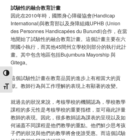
試驗性的融合教育計畫
因此在2010年時，國際身心障礙協會(Handicap
International)與教育部以及身障組織UPHB (Union
des Personnes Handicapées du Burundi)合作，在當
地開始了試驗性的融合教育計畫。這個計畫主要在六
間國小執行，而其他45間州立學校則部分的執行此計
畫。其中包含地區包括Bujumbura Mayorship 與
Gitega。
TOGGLE HIGH CONTRAST
這個試驗性計畫在教育品質的進步上有相當大的貢
獻。教師行為與工作理解的表現上有顯著的改變。
TOGGLE FONT SIZE
就過去的狀況來說，考核學校的機關認為，學校教學
課程的多元性是考核學校的重要指標，並可藉此評量
教師的表現。因此，很多教師認為課表的呈現以及如
何涵蓋不同課程是他們教學的重點。他們鮮少思考孩
子們的狀況與他們的教學將會使誰受惠。而這個試驗