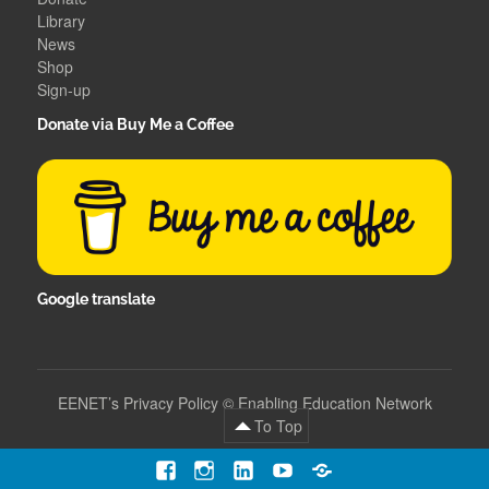
Library
News
Shop
Sign-up
Donate via Buy Me a Coffee
Google translate
EENET’s Privacy Policy
©
Enabling Education Network
To Top
Facebook
Instagram
LinkedIn
YouTube
Contact