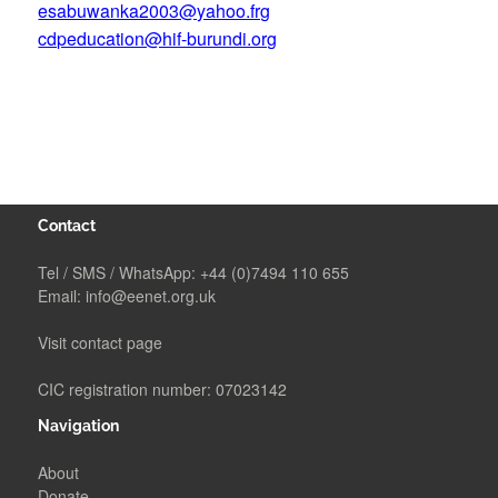
esabuwanka2003@yahoo.frg
cdpeducation@hif-burundi.org
Contact
Tel / SMS / WhatsApp:
+44 (0)7494 110 655
Email:
info@eenet.org.uk
Visit contact page
CIC registration number: 07023142
Navigation
About
Donate