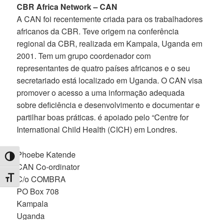
CBR Africa Network – CAN
A CAN foi recentemente criada para os trabalhadores
africanos da CBR. Teve origem na conferência
regional da CBR, realizada em Kampala, Uganda em
2001. Tem um grupo coordenador com
representantes de quatro países africanos e o seu
secretariado está localizado em Uganda. O CAN visa
promover o acesso a uma informação adequada
sobre deficiência e desenvolvimento e documentar e
partilhar boas práticas. é apoiado pelo “Centre for
International Child Health (CICH) em Londres.
Phoebe Katende
TOGGLE HIGH CONTRAST
CAN Co-ordinator
C/o COMBRA
TOGGLE FONT SIZE
PO Box 708
Kampala
Uganda