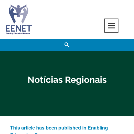
Skip
to
content
EENET
ENABLING EDUCATION NETWORK
Search
Notícias Regionais
This article has been published in Enabling