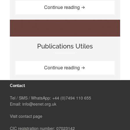
“La campagne d’Oxfam:
Continue reading
Publications Utiles
“Publications Utiles”
Continue reading
Contact
Tel / SMS / WhatsApp:
+44 (0)7494 110 655
Email:
info@eenet.org.uk
Visit contact page
CIC registration number: 07023142