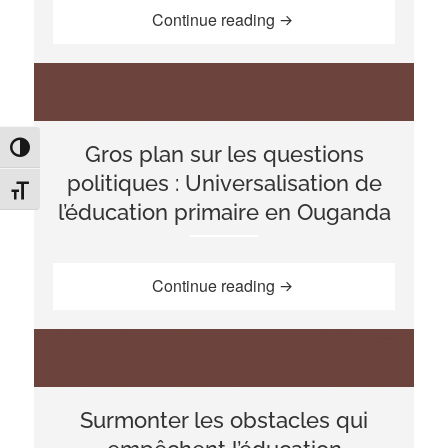
“Une école pour tous : 
Continue reading
TOGGLE HIGH CONTRAST
Gros plan sur les questions
politiques : Universalisation de
TOGGLE FONT SIZE
l’éducation primaire en Ouganda
“Gros plan sur les quest
Continue reading
Surmonter les obstacles qui