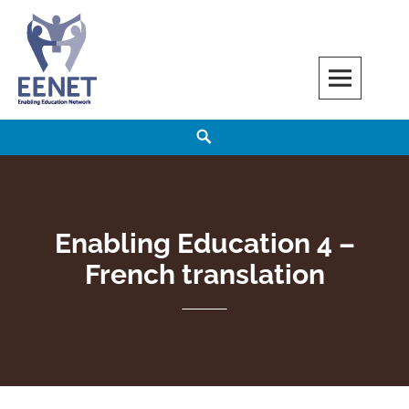
Skip
to
content
EENET
ENABLING EDUCATION NETWORK
Search
Enabling Education 4 –
French translation